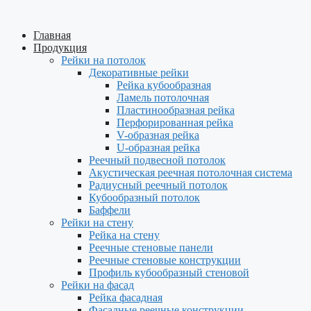
Перейти
к
Главная
содержимому
Продукция
Рейки на потолок
Декоративные рейки
Рейка кубообразная
Ламель потолочная
Пластинообразная рейка
Перфорированная рейка
V-образная рейка
U-образная рейка
Реечный подвесной потолок
Акустическая реечная потолочная система
Радиусный реечный потолок
Кубообразный потолок
Баффели
Рейки на стену
Рейка на стену
Реечные стеновые панели
Реечные стеновые конструкции
Профиль кубообразный стеновой
Рейки на фасад
Рейка фасадная
Фасадные реечные конструкции